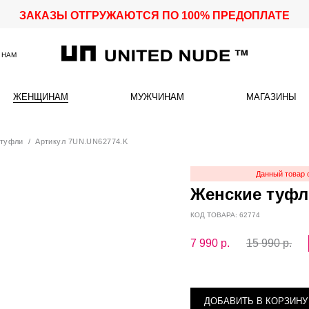
ЗАКАЗЫ ОТГРУЖАЮТСЯ ПО 100% ПРЕДОПЛАТЕ
 НАМ
ЖЕНЩИНАМ
МУЖЧИНАМ
МАГАЗИНЫ
 туфли
/ Артикул 7UN.UN62774.K
Данный товар 
Женские туфли
КОД ТОВАРА: 62774
7 990
р.
15 990 р.
ДОБАВИТЬ В КОРЗИНУ