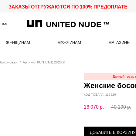
ЗАКАЗЫ ОТГРУЖАЮТСЯ ПО 100% ПРЕДОПЛАТЕ
 НАМ
ЖЕНЩИНАМ
МУЖЧИНАМ
МАГАЗИНЫ
босоножки
/ Артикул 6UN.UN112626.K
Данный товар 
Женские босо
КОД ТОВАРА: 112626
16 070
р.
40 190 р.
ДОБАВИТЬ В КОРЗИНУ