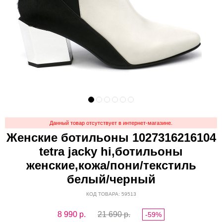
Данный товар отсутствует в интернет-магазине.
Женские ботильоны 1027316216104
tetra jacky hi,ботильоны
женские,кожа/пони/текстиль
белый/черный
КОД ТОВАРА: 59513
8 990
р.
21 690 р.
-59%