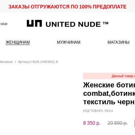
ЗАКАЗЫ ОТГРУЖАЮТСЯ ПО 100% ПРЕДОПЛАТЕ
 НАМ
ЖЕНЩИНАМ
МУЖЧИНАМ
МАГАЗИНЫ
ботинки
/ Артикул 6UN.UN59411.K
Данный товар 
Женские ботин
combat,ботинк
текстиль чер
КОД ТОВАРА: 59411
8 350
р.
20 890 р.