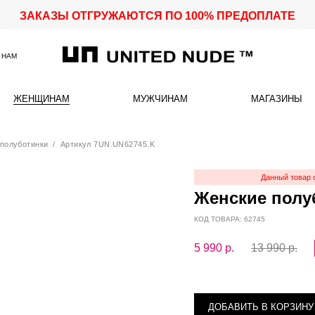
ЗАКАЗЫ ОТГРУЖАЮТСЯ ПО 100% ПРЕДОПЛАТЕ
 НАМ
ЖЕНЩИНАМ
МУЖЧИНАМ
МАГАЗИНЫ
полуботинки
/ Артикул 7UN.UN62745.K
Данный товар 
Женские полу
КОД ТОВАРА: 62745
5 990
р.
13 990 р.
ДОБАВИТЬ В КОРЗИНУ