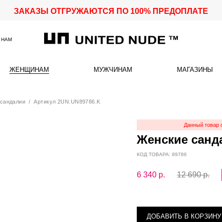
ЗАКАЗЫ ОТГРУЖАЮТСЯ ПО 100% ПРЕДОПЛАТЕ
 НАМ
ЖЕНЩИНАМ
МУЖЧИНАМ
МАГАЗИНЫ
сандалии
/ Артикул 2UN.UN89786.K
Данный товар 
Женские санда
КОД ТОВАРА: 89786
6 340
р.
12 690 р.
ДОБАВИТЬ В КОРЗИНУ