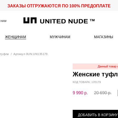
ЗАКАЗЫ ОТГРУЖАЮТСЯ ПО 100% ПРЕДОПЛАТЕ
 НАМ
ЖЕНЩИНАМ
МУЖЧИНАМ
МАГАЗИНЫ
 туфли
/ Артикул 0UN.UN135179.
Данный товар 
Женские туфл
КОД ТОВАРА: 135179
9 990
р.
20 690 р.
ДОБАВИТЬ В КОРЗИНУ