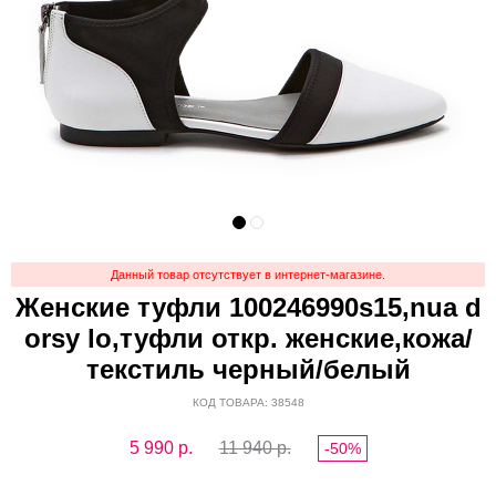
Данный товар отсутствует в интернет-магазине.
Женские туфли 100246990s15,nua d
orsy lo,туфли откр. женские,кожа/
текстиль черный/белый
КОД ТОВАРА: 38548
5 990
р.
11 940 р.
-50%