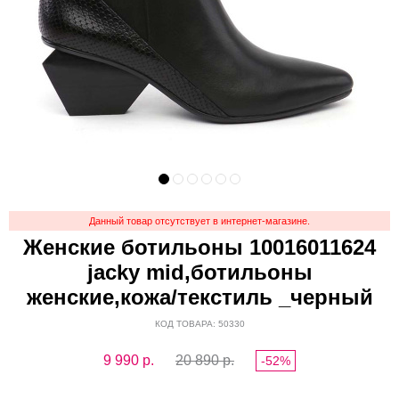
Данный товар отсутствует в интернет-магазине.
Женские ботильоны 10016011624
jacky mid,ботильоны
женские,кожа/текстиль _черный
КОД ТОВАРА: 50330
9 990
р.
20 890 р.
-52%