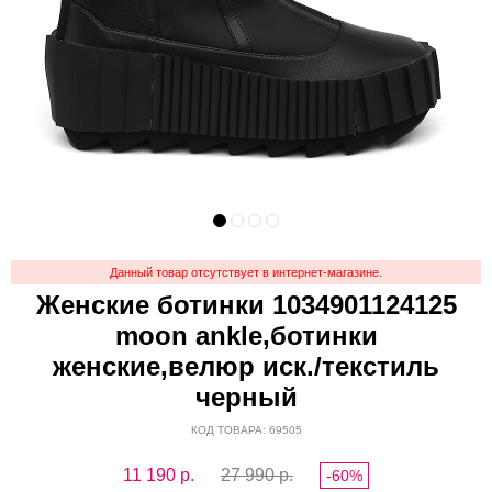
Данный товар отсутствует в интернет-магазине.
Женские ботинки 1034901124125
moon ankle,ботинки
женские,велюр иск./текстиль
черный
КОД ТОВАРА: 69505
11 190
р.
27 990 р.
-60%