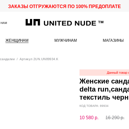
ЗАКАЗЫ ОТГРУЖАЮТСЯ ПО 100% ПРЕДОПЛАТЕ
 НАМ
ЖЕНЩИНАМ
МУЖЧИНАМ
МАГАЗИНЫ
сандалии
/ Артикул 2UN.UN89934.K
Данный товар 
Женские санд
delta run,сан
текстиль чер
КОД ТОВАРА: 89934
10 580
р.
16 290 р.