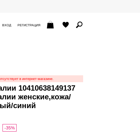
ВХОД
РЕГИСТРАЦИЯ
отсутствует в интернет-магазине.
алии 10410638149137
далии женские,кожа/
ный/синий
-35%