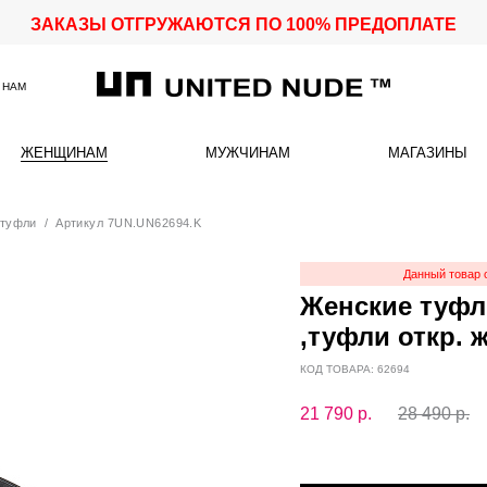
ЗАКАЗЫ ОТГРУЖАЮТСЯ ПО 100% ПРЕДОПЛАТЕ
 НАМ
ЖЕНЩИНАМ
МУЖЧИНАМ
МАГАЗИНЫ
 туфли
/ Артикул 7UN.UN62694.K
Данный товар 
Женские туфли
,туфли откр. 
КОД ТОВАРА: 62694
21 790
р.
28 490 р.