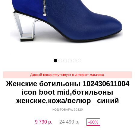
Данный товар отсутствует в интернет-магазине.
Женские ботильоны 102430611004
icon boot mid,ботильоны
женские,кожа/велюр _синий
КОД ТОВАРА: 59320
9 790
р.
24 490 р.
-60%