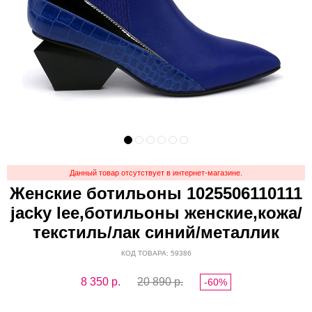
Данный товар отсутствует в интернет-магазине.
Женские ботильоны 1025506110111
jacky lee,ботильоны женские,кожа/
текстиль/лак синий/металлик
КОД ТОВАРА: 59386
8 350
р.
20 890 р.
-60%