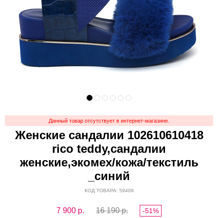
Данный товар отсутствует в интернет-магазине.
Женские сандалии 102610610418
rico teddy,сандалии
женские,экомех/кожа/текстиль
_синий
КОД ТОВАРА: 59409
7 900
р.
16 190 р.
-51%