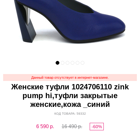
Данный товар отсутствует в интернет-магазине.
Женские туфли 1024706110 zink
pump hi,туфли закрытые
женские,кожа _синий
КОД ТОВАРА: 59332
6 590
р.
16 490 р.
-60%