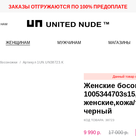
ЗАКАЗЫ ОТГРУЖАЮТСЯ ПО 100% ПРЕДОПЛАТЕ
 НАМ
ЖЕНЩИНАМ
МУЖЧИНАМ
МАГАЗИНЫ
босоножки
/ Артикул 1UN.UN38723.K
Данный товар 
Женские босо
1005344703s15
женские,кожа
черный
КОД ТОВАРА: 38723
9 990
р.
17 000 р.