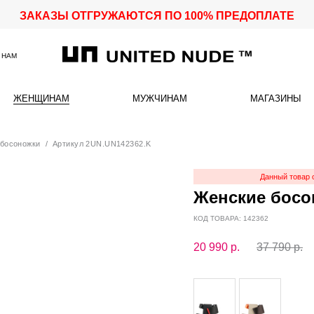
ЗАКАЗЫ ОТГРУЖАЮТСЯ ПО 100% ПРЕДОПЛАТЕ
 НАМ
ЖЕНЩИНАМ
МУЖЧИНАМ
МАГАЗИНЫ
босоножки
/ Артикул 2UN.UN142362.K
Данный товар 
Женские босон
КОД ТОВАРА: 142362
20 990
р.
37 790 р.