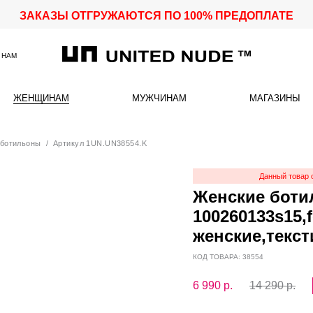
ЗАКАЗЫ ОТГРУЖАЮТСЯ ПО 100% ПРЕДОПЛАТЕ
 НАМ
ЖЕНЩИНАМ
МУЖЧИНАМ
МАГАЗИНЫ
 ботильоны
/ Артикул 1UN.UN38554.K
Данный товар 
Женские бот
100260133s15,
женские,текс
КОД ТОВАРА: 38554
6 990
р.
14 290 р.