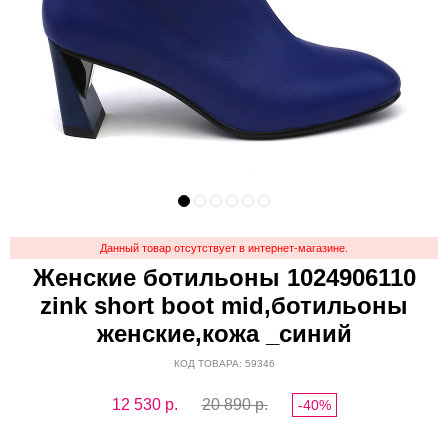
Данный товар отсутствует в интернет-магазине.
Женские ботильоны 1024906110
zink short boot mid,ботильоны
женские,кожа _синий
КОД ТОВАРА: 59346
12 530
р.
20 890 р.
-40%