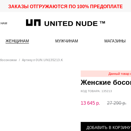
ЗАКАЗЫ ОТГРУЖАЮТСЯ ПО 100% ПРЕДОПЛАТЕ
 НАМ
ЖЕНЩИНАМ
МУЖЧИНАМ
МАГАЗИНЫ
босоножки
/ Артикул 0UN.UN135213.K
Данный товар 
Женские босон
КОД ТОВАРА: 135213
13 645
р.
27 290 р.
ДОБАВИТЬ В КОРЗИНУ